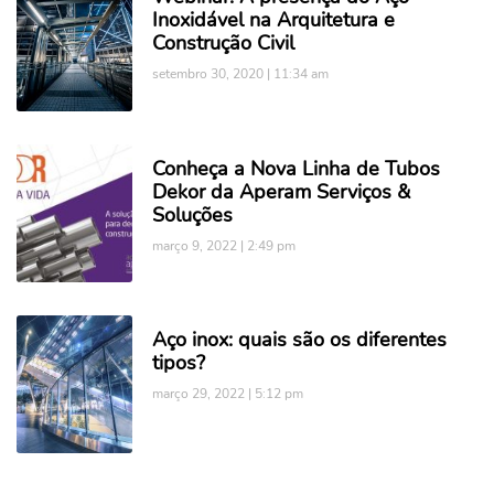
Inoxidável na Arquitetura e
Construção Civil
setembro 30, 2020
11:34 am
Conheça a Nova Linha de Tubos
Dekor da Aperam Serviços &
Soluções
março 9, 2022
2:49 pm
Aço inox: quais são os diferentes
tipos?
março 29, 2022
5:12 pm