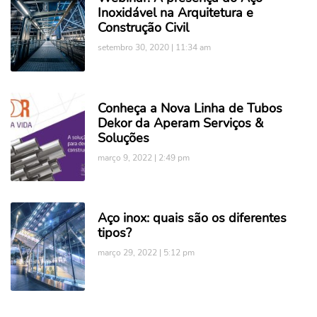
Inoxidável na Arquitetura e
Construção Civil
setembro 30, 2020
11:34 am
Conheça a Nova Linha de Tubos
Dekor da Aperam Serviços &
Soluções
março 9, 2022
2:49 pm
Aço inox: quais são os diferentes
tipos?
março 29, 2022
5:12 pm